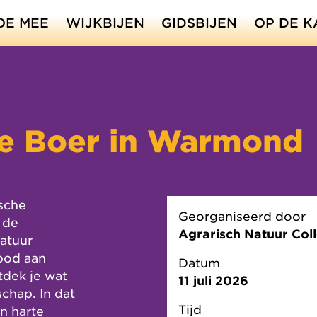
OE MEE
WIJKBIJEN
GIDSBIJEN
OP DE K
de Boer in Warmond
ische
Georganiseerd door
 de
Agrarisch Natuur Col
atuur
bod aan
Datum
tdek je wat
11 juli 2026
chap. In dat
Tijd
an harte