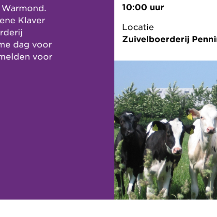
10:00 uur
in Warmond.
oene Klaver
Locatie
rderij
Zuivelboerderij Penn
ame dag voor
nmelden voor