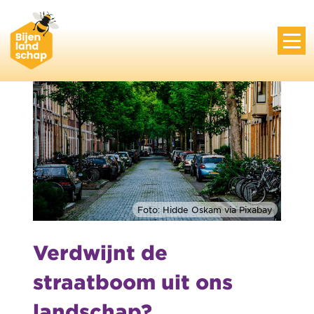
Foto: Hidde Oskam via Pixabay
Verdwijnt de
straatboom uit ons
landschap?